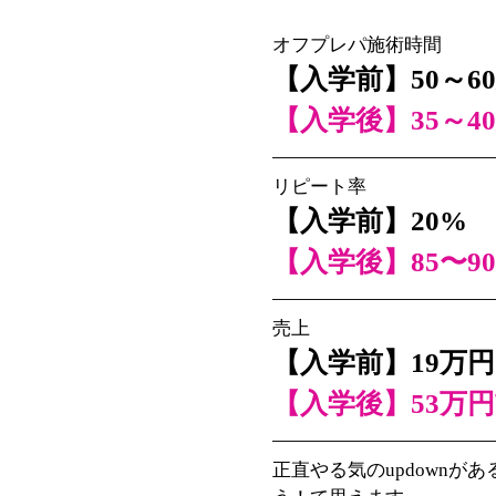
オフプレパ施術時間
【入学前】50～6
【入学後】35～4
リピート率
【入学前】20%
【入学後】
85〜9
売上
【入学前】19万円
【入学後】
53万
正直やる気のupdown