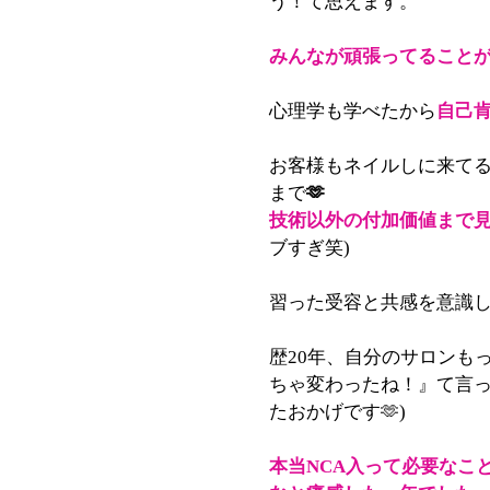
う！て思えます。
みんなが頑張ってること
心理学も学べたから
自己
お客様もネイルしに来て
まで
🫶
技術以外の付加価値まで
ブすぎ笑)
習った受容と共感を意識し
歴20年、自分のサロンも
ちゃ変わったね！』て言っ
たおかげです🫶)
本当NCA入って必要なこ