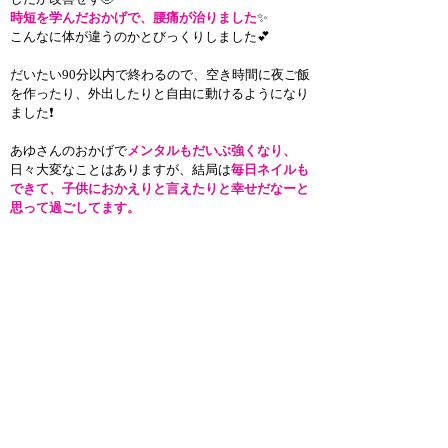
時短を学んだおかげで、腰痛が治りました
✨
こんなに体が違うのかとびっくりしました💕
だいたい90分以内で終わるので、空き時間に夜ご飯
を作ったり、外出したりと自由に動けるようになり
ました❗️
あゆさんのおかげで
メンタルもだいぶ強くなり、
日々大変なことはありますが、結局は
毎日ネイルも
できて、子供におかえりと言えたりと幸せだなーと
思って過ごしてます。
今まではお金がないから何十万のセミナーは受けれ
ないとずっと思ってましたが、頑張ってNCAに入っ
たことで世界が広がったので、あの時の自分は間違
ってなかったと褒めてやりたいです🤣
NCA生もみんな仲良くて、
初めてネイリストのお友
達も増えて楽しいです
🥰
基本私もこう見えて人見知りなので🤣
これからもNCAでたくさん学んで、日々成長してい
きたいです✨