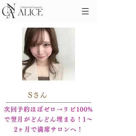
< Back
Sさん
次回予約ほぼゼロ→リピ100%
で翌月がどんどん埋まる！1～
2ヶ月で満席サロンへ！