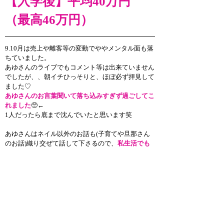
【入学後】
平均40万円
（最高46万円）
9.10月は売上や離客等の変動でややメンタル面も落
ちていました。
あゆさんのライブでもコメント等は出来ていません
でしたが、、朝イチひっそりと、ほぼ必ず拝見して
ました♡
あゆさんのお言葉聞いて落ち込みすぎず過ごしてこ
れました
🥺← 
1人だったら底まで沈んでいたと思います笑
あゆさんはネイル以外のお話も(子育てや旦那さん
のお話)織り交ぜて話して下さるので、
私生活でも
精神面に影響を下さってます
✨
最近のあゆさんは本当に色んなことに挑戦されてい
て、コンテンツ辞典は本当にすごい！と思い、ワク
ワクしています(>_<)
常にアップデートは日々感じていましたが、入校時
の期待をさらに上回るスクールで本当に入ってよか